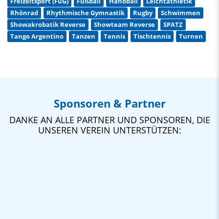
Freizeitsport (FuG)
Fußball
Handball
Leichtathletik
Rhönrad
Rhythmische Gymnastik
Rugby
Schwimmen
Showakrobatik Reverse
Showteam Reverse
SPATZ
Tango Argentino
Tanzen
Tennis
Tischtennis
Turnen
Sponsoren & Partner
DANKE AN ALLE PARTNER UND SPONSOREN, DIE
UNSEREN VEREIN UNTERSTÜTZEN: