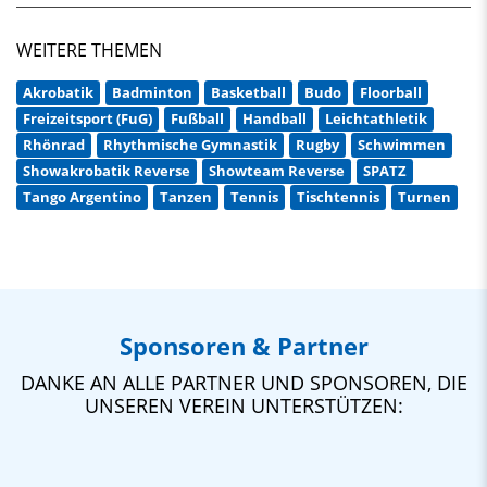
WEITERE THEMEN
Akrobatik
Badminton
Basketball
Budo
Floorball
Freizeitsport (FuG)
Fußball
Handball
Leichtathletik
Rhönrad
Rhythmische Gymnastik
Rugby
Schwimmen
Showakrobatik Reverse
Showteam Reverse
SPATZ
Tango Argentino
Tanzen
Tennis
Tischtennis
Turnen
Sponsoren & Partner
DANKE AN ALLE PARTNER UND SPONSOREN, DIE
UNSEREN VEREIN UNTERSTÜTZEN: