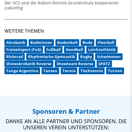
Der SCS und die Robert-Reinick-Grundschule kooperieren
zukünftig
WEITERE THEMEN
Akrobatik
Badminton
Basketball
Budo
Floorball
Freizeitsport (FuG)
Fußball
Handball
Leichtathletik
Rhönrad
Rhythmische Gymnastik
Rugby
Schwimmen
Showakrobatik Reverse
Showteam Reverse
SPATZ
Tango Argentino
Tanzen
Tennis
Tischtennis
Turnen
Sponsoren & Partner
DANKE AN ALLE PARTNER UND SPONSOREN, DIE
UNSEREN VEREIN UNTERSTÜTZEN: