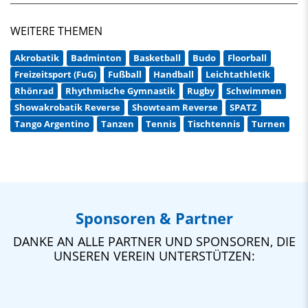
WEITERE THEMEN
Akrobatik
Badminton
Basketball
Budo
Floorball
Freizeitsport (FuG)
Fußball
Handball
Leichtathletik
Rhönrad
Rhythmische Gymnastik
Rugby
Schwimmen
Showakrobatik Reverse
Showteam Reverse
SPATZ
Tango Argentino
Tanzen
Tennis
Tischtennis
Turnen
Sponsoren & Partner
DANKE AN ALLE PARTNER UND SPONSOREN, DIE
UNSEREN VEREIN UNTERSTÜTZEN: