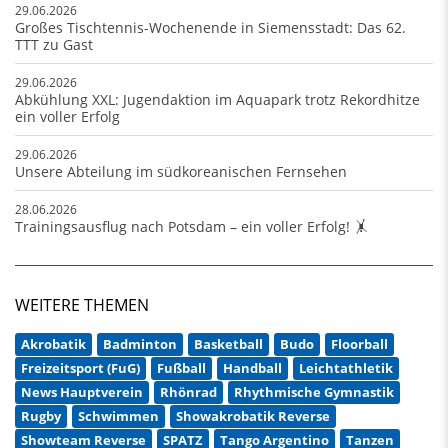
29.06.2026
Großes Tischtennis-Wochenende in Siemensstadt: Das 62.
TTT zu Gast
29.06.2026
Abkühlung XXL: Jugendaktion im Aquapark trotz Rekordhitze
ein voller Erfolg
29.06.2026
Unsere Abteilung im südkoreanischen Fernsehen
28.06.2026
Trainingsausflug nach Potsdam – ein voller Erfolg! 🤸
WEITERE THEMEN
Akrobatik
Badminton
Basketball
Budo
Floorball
Freizeitsport (FuG)
Fußball
Handball
Leichtathletik
News Hauptverein
Rhönrad
Rhythmische Gymnastik
Rugby
Schwimmen
Showakrobatik Reverse
Showteam Reverse
SPATZ
Tango Argentino
Tanzen