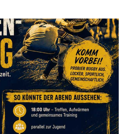
.
Öffnungszeiten
Das sind wir
News
Sportcentrum