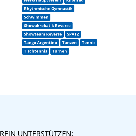
Rhythmische Gymnastik
Schwimmen
Showakrobatik Reverse
Showteam Reverse
SPATZ
Tango Argentino
Tanzen
Tennis
Tischtennis
Turnen
REIN UNTERSTÜTZEN: