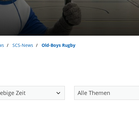
ws
SCS-News
Old-Boys Rugby
Unser Verein
S