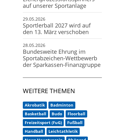
auf unserer Sportanlage
29.05.2026
Sportlerball 2027 wird auf
den 13. März verschoben
28.05.2026
Bundesweite Ehrung im
Sportabzeichen-Wettbewerb
der Sparkassen-Finanzgruppe
WEITERE THEMEN
Akrobatik
Badminton
Basketball
Budo
Floorball
Freizeitsport (FuG)
Fußball
Handball
Leichtathletik
News Hauptverein
Rhönrad