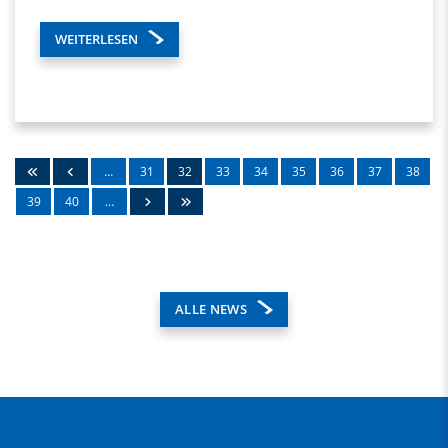
WEITERLESEN
…
31
32
33
34
35
36
37
38
39
40
…
ALLE NEWS