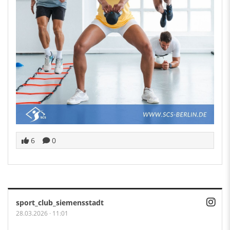
6
0
sport_club_siemensstadt
28.03.2026
·
11:01