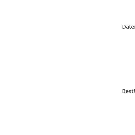
13629 Berlin
+49 (0) 30 38002-40
info@scs-berlin.de
Date
Best