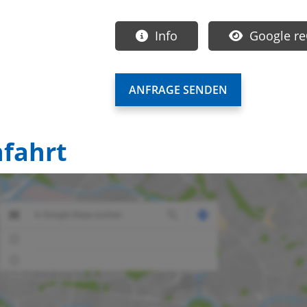
Info
Google re
fahrt