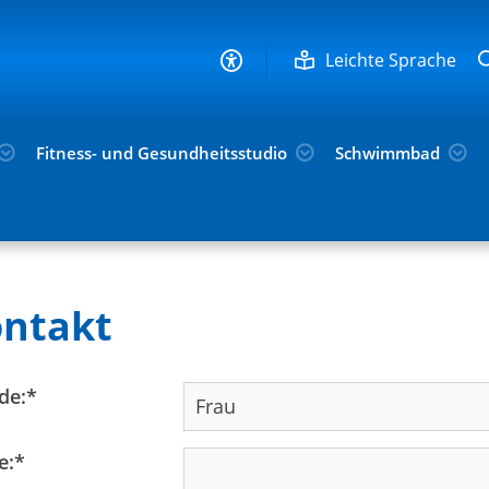
Leichte Sprache
Fitness- und Gesundheitsstudio
Schwimmbad
rtabteilungen
Handball
Kontakt
ntakt
de:
*
e:
*