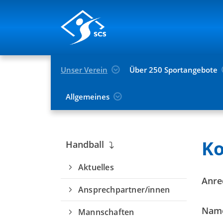
Unser Verein
Über 250 Sportangebote
Allgemeines
Du befindest dich hier:
Unser Verein
Spo
Ko
Handball
Aktuelles
Anre
Ansprechpartner/innen
Nam
Mannschaften