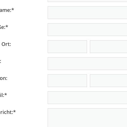
ame:
*
ße:
*
 Ort:
:
on:
l:
*
Unser Verein
S
richt:
*
.
Öffnungszeiten
Das sind wir