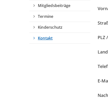
Mitgliedsbeiträge
Vorn
Termine
Stra
Kinderschutz
PLZ /
Kontakt
Land
Telef
E-Mai
Geschäftsstelle
Nach
Sport Club Siemensstadt Berlin e.V
Buolstr. 14