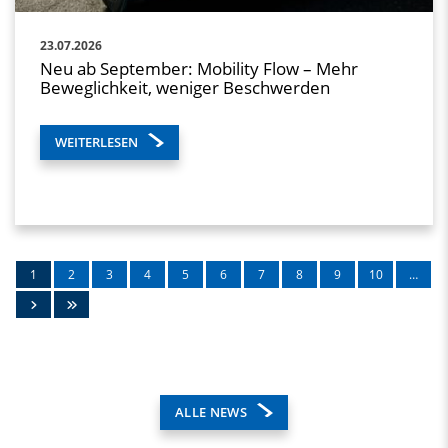
23.07.2026
Neu ab September: Mobility Flow – Mehr
Beweglichkeit, weniger Beschwerden
WEITERLESEN
1
2
3
4
5
6
7
8
9
10
…
ALLE NEWS