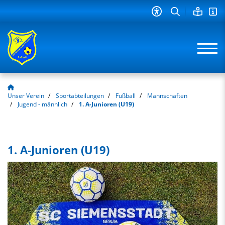
Unser Verein
Sportabteilungen
Fußball
Mannschaften
Jugend - männlich
1. A-Junioren (U19)
1. A-Junioren (U19)