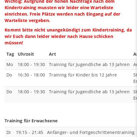
Wichtig: Aufgrund der hohen Nachfrage nach dem
Kindertraining mussten wir leider eine Warteliste
einrichten. Freie Plätze werden nach Eingang auf der
Warteliste vergeben.
Kommt bitte nicht unangekündigt zum Kindertraining, da
wir Euch dann leider wieder nach Hause schicken
müssen!
Tag
Uhrzeit
Art
A
Mo
18:00 - 19:30
Training für Jugendliche ab 13 Jahren
A
Do
16:30 - 18:00
Training für Kinder bis 12 Jahre
S
E
Do
18:00 - 19:30
Training für Jugendliche ab 13 Jahren
S
E
Training für Erwachsene
Di
19:15 - 21:45
Anfänger- und Fortgeschrittenentraining