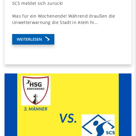
SCS meldet sich zurück!
Was für ein Wochenende! Während draußen die
Unwetterwarnung die Stadt in Atem hi…
WEITERLESEN