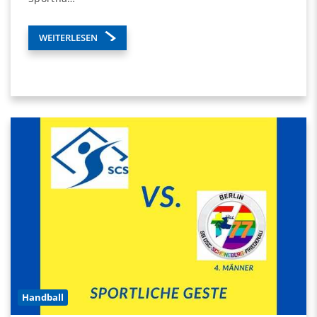
WEITERLESEN
Handball