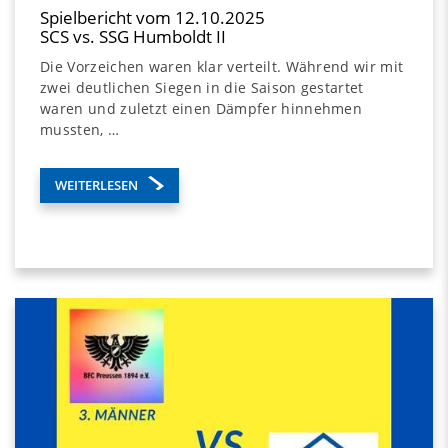
Spielbericht vom 12.10.2025
SCS vs. SSG Humboldt II
Die Vorzeichen waren klar verteilt. Während wir mit
zwei deutlichen Siegen in die Saison gestartet
waren und zuletzt einen Dämpfer hinnehmen
mussten, …
WEITERLESEN