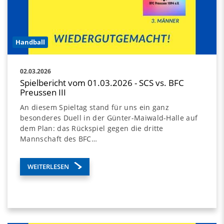
Handball
02.03.2026
Spielbericht vom 01.03.2026 - SCS vs. BFC
Preussen III
An diesem Spieltag stand für uns ein ganz
besonderes Duell in der Günter-Maiwald-Halle auf
dem Plan: das Rückspiel gegen die dritte
Mannschaft des BFC…
WEITERLESEN