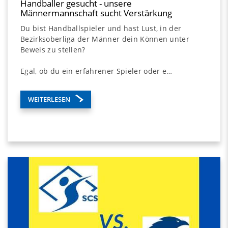
Handballer gesucht - unsere
Männermannschaft sucht Verstärkung
Du bist Handballspieler und hast Lust, in der
Bezirksoberliga der Männer dein Können unter
Beweis zu stellen?
Egal, ob du ein erfahrener Spieler oder e…
WEITERLESEN