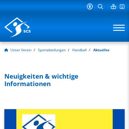
Unser Verein
Sportabteilungen
Handball
Aktuelles
Neuigkeiten & wichtige
Informationen