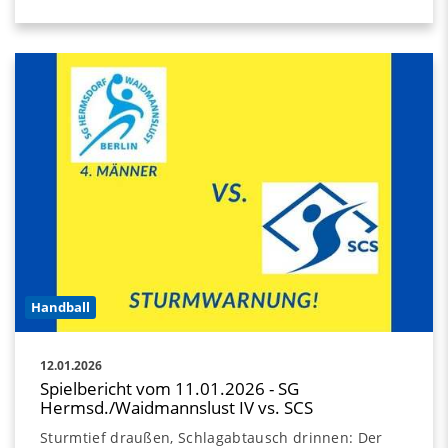
Handball
12.01.2026
Spielbericht vom 11.01.2026 - SG
Hermsd./Waidmannslust IV vs. SCS
Sturmtief draußen, Schlagabtausch drinnen: Der