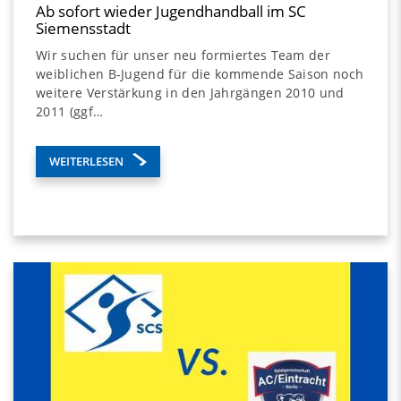
Ab sofort wieder Jugendhandball im SC
Siemensstadt
Wir suchen für unser neu formiertes Team der
weiblichen B-Jugend für die kommende Saison noch
weitere Verstärkung in den Jahrgängen 2010 und
2011 (ggf…
WEITERLESEN