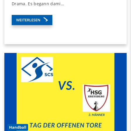
Drama. Es begann dami…
WEITERLESEN
Handball