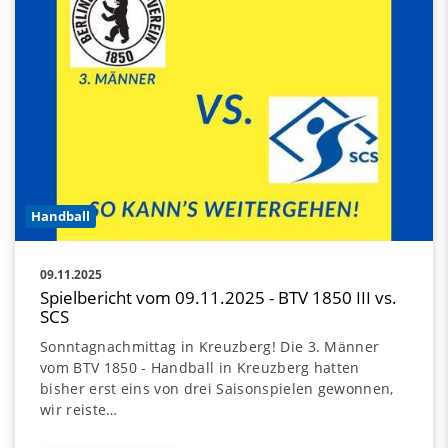
Handball
09.11.2025
Spielbericht vom 09.11.2025 - BTV 1850 III vs.
SCS
Sonntagnachmittag in Kreuzberg! Die 3. Männer
vom BTV 1850 - Handball in Kreuzberg hatten
bisher erst eins von drei Saisonspielen gewonnen,
wir reiste…