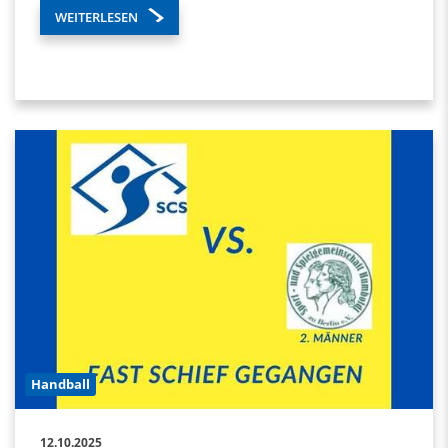
WEITERLESEN
Handball
12.10.2025