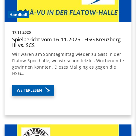
Handball
17.11.2025
Spielbericht vom 16.11.2025 - HSG Kreuzberg
III vs. SCS
Wir waren am Sonntagmittag wieder zu Gast in der
Flatow-Sporthalle, wo wir schon letztes Wochenende
gewinnen konnten. Dieses Mal ging es gegen die
HSG…
WEITERLESEN