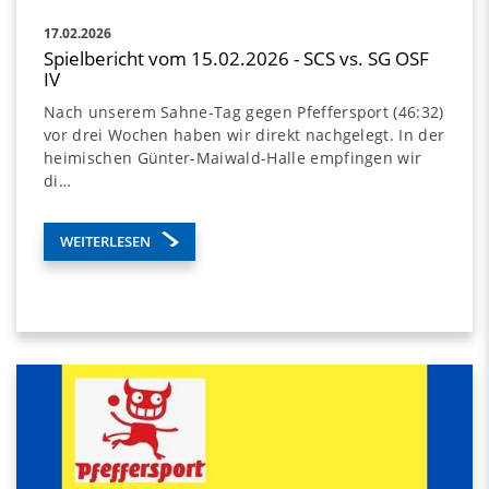
17.02.2026
Spielbericht vom 15.02.2026 - SCS vs. SG OSF
IV
Nach unserem Sahne-Tag gegen Pfeffersport (46:32)
vor drei Wochen haben wir direkt nachgelegt. In der
heimischen Günter-Maiwald-Halle empfingen wir
di…
WEITERLESEN