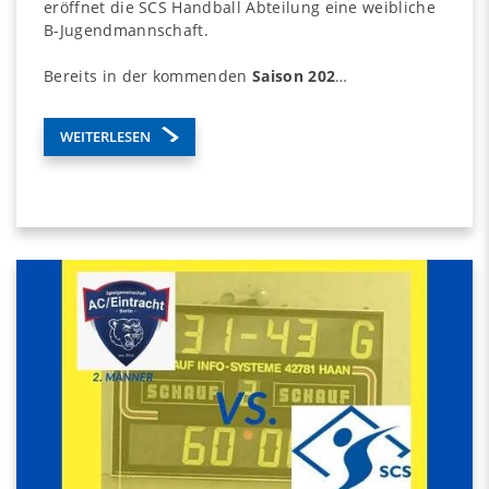
eröffnet die SCS Handball Abteilung eine weibliche
B-Jugendmannschaft.
Bereits in der kommenden
Saison 202
…
WEITERLESEN