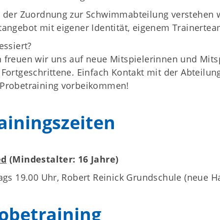
z der Zuordnung zur Schwimmabteilung verstehen wi
tangebot mit eigener Identität, eigenem Trainertea
essiert?
 freuen wir uns auf neue Mitspielerinnen und Mits
 Fortgeschrittene. Einfach Kontakt mit der Abtei
Probetraining vorbeikommen!
Unser Verein
S
ainingszeiten
.
Öffnungszeiten
Das sind wir
News
ed
(Mindestalter: 16 Jahre)
Sportcentrum
tags 19.00 Uhr, Robert Reinick Grundschule (neue Ha
obetraining