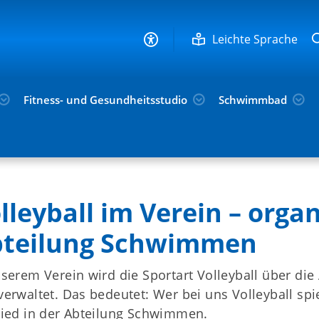
Leichte Sprache
Fitness- und Gesundheitsstudio
Schwimmbad
rtabteilungen
Volleyball
Trainingszeiten
lleyball im Verein – organ
teilung Schwimmen
nserem Verein wird die Sportart Volleyball über di
verwaltet. Das bedeutet: Wer bei uns Volleyball sp
lied in der Abteilung Schwimmen.