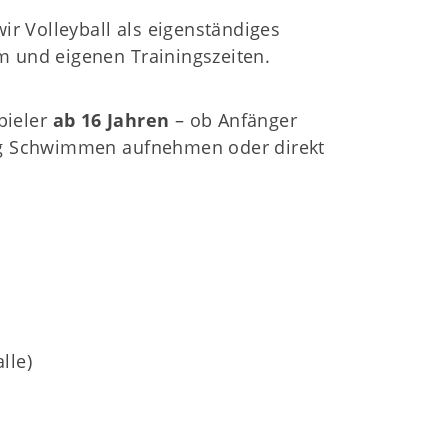
r Volleyball als eigenständiges
m und eigenen Trainingszeiten.
pieler
ab 16 Jahren
– ob Anfänger
lung Schwimmen aufnehmen oder direkt
ervices
Deine Mitgliedschaft
Deine Buchung
Anfahrt zum SCS
lle)