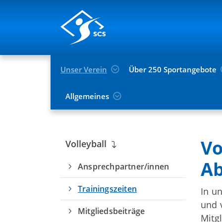
Unser Verein
Über 250 Sportangebote
Allgemeines
Du befindest dich hier:
Unser Verein
Spo
Vo
Volleyball
Ab
Ansprechpartner/innen
Trainingszeiten
In u
und 
Mitgliedsbeiträge
Mitg