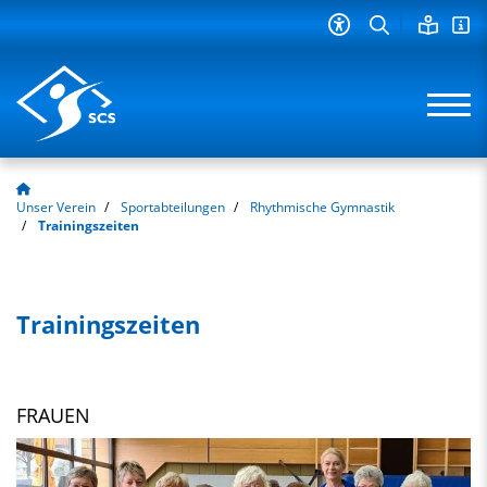
Unser Verein
Sportabteilungen
Rhythmische Gymnastik
Trainingszeiten
Trainingszeiten
FRAUEN