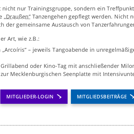
t nicht nur Trainingsgruppe, sondern ein Treffpun
me
„Draußen“
Tanzengehen gepflegt werden. Nicht nu
ch der gemeinsame Austausch von Tanzerfahrungen 
r Art, wie z.B.:
a „Arcoíris“ – jeweils Tangoabende in unregelmäßi
rillabend oder Kino-Tag mit anschließender Milo
 zur Mecklenburgischen Seenplatte mit Intensivunte
MITGLIEDER-LOGIN
MITGLIEDSBEITRÄGE