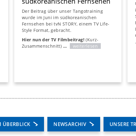
südkoreanischen Fernsehen
Der Beitrag über unser Tangotraining
wurde im Juni im südkoreanischen
Fernsehen bei tvN STORY, einem TV Life-
Style Format, gebracht.
Hier nun der TV Filmbeitrag!
(Kurz-
Zusammenschnitt)
...
weiterlesen
t
M ÜBERBLICK
NEWSARCHIV
UNSERE T