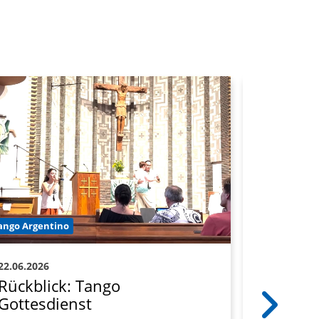
Tango Argen
ango Argentino
07.05.2026
22.06.2026
Rückbli
Rückblick: Tango
Abteil
Gottesdienst