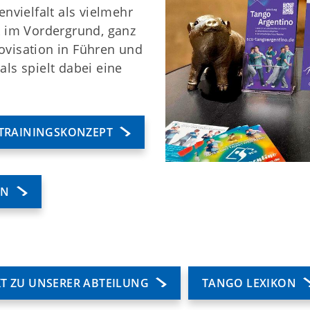
.
Öffnungszeiten
envielfalt als vielmehr
Das sind wir
k im Vordergrund, ganz
News
ovisation in Führen und
Sportcentrum
als spielt dabei eine
TRAININGSKONZEPT
EN
T ZU UNSERER ABTEILUNG
TANGO LEXIKON