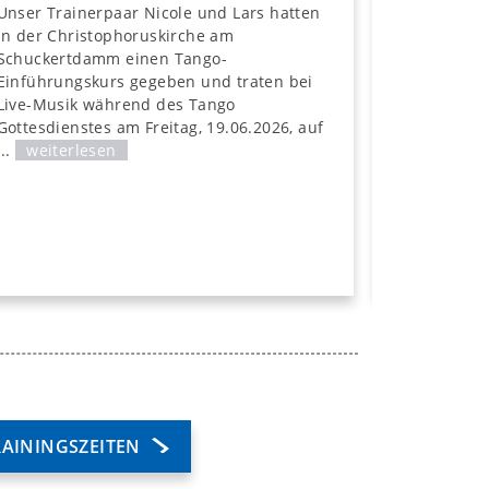
Tango 
Unser Trainerpaar Nicole und Lars hatten
in der Christophoruskirche am
Do, 7. Ma
Schuckertdamm einen Tango-
SCS
Einführungskurs gegeben und traten bei
Unser Trai
Live-Musik während des Tango
online au
Gottesdienstes am Freitag, 19.06.2026, auf
zugeschalt
...
weiterlesen
unserer V
persönlic
ihn richten
RAININGSZEITEN