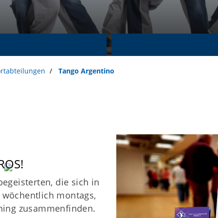
rtabteilungen
Tango Argentino
ROS!
geisterten, die sich in
wöchentlich montags,
Unser Verein
S
ining zusammenfinden.