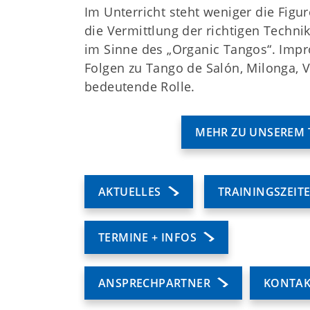
Sport Club Siemensstadt Berlin e.V
Im Unterricht steht weniger die Figur
Buolstr. 14
die Vermittlung der richtigen Techni
13629 Berlin
im Sinne des „Organic Tangos“. Impr
Folgen zu Tango de Salón, Milonga, V
+49 (0) 30 38002-40
bedeutende Rolle.
info@scs-berlin.de
MEHR ZU UNSEREM 
AKTUELLES
TRAININGSZEIT
TERMINE + INFOS
ANSPRECHPARTNER
KONTAK