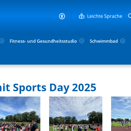
Leichte Sprache
Fitness- und Gesundheitsstudio
Schwimmbad
 Video-Galerie
Unit Sports Day
it Sports Day 2025