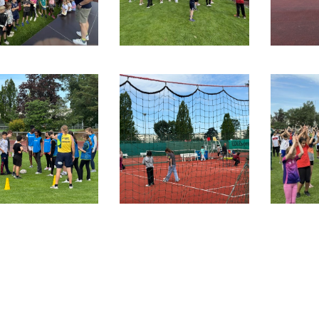
Unser Verein
S
.
Öffnungszeiten
Das sind wir
News
Sportcentrum