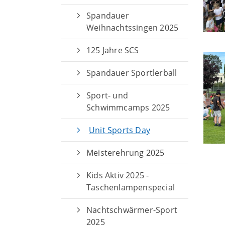
Spandauer
Weihnachtssingen 2025
125 Jahre SCS
Spandauer Sportlerball
Sport- und
Schwimmcamps 2025
Geschäftsstelle
Unit Sports Day
Sport Club Siemensstadt Berlin e.V
Meisterehrung 2025
Buolstr. 14
13629 Berlin
Kids Aktiv 2025 -
Taschenlampenspecial
+49 (0) 30 38002-40
info@scs-berlin.de
Nachtschwärmer-Sport
2025