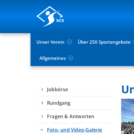
Unser Verein
Über 250 Sportangebote
Allgemeines
Du befindest dich hier:
Service
Foto- und
Un
Jobbörse
Rundgang
Fragen & Antworten
Foto- und Video-Galerie