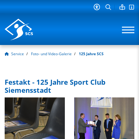
Service
Foto- und Video-Galerie
125 Jahre SCS
Festakt - 125 Jahre Sport Club
Siemensstadt