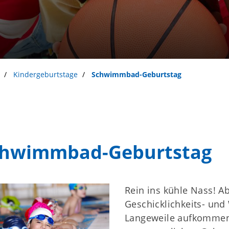
Kindergeburtstage
Schwimmbad-Geburtstag
chwimmbad-Geburtstag
Rein ins kühle Nass! A
Geschicklichkeits- und
Unser Verein
S
Langeweile aufkommen