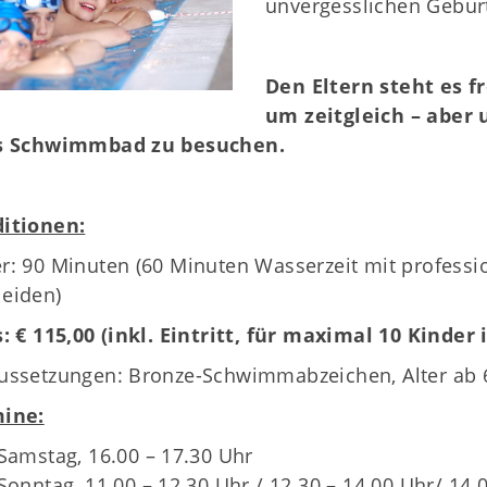
unvergesslichen Geburt
.
Öffnungszeiten
Das sind wir
News
Den Eltern steht es fr
Sportcentrum
um zeitgleich – aber
s Schwimmbad zu besuchen.
itionen:
r: 90 Minuten (60 Minuten Wasserzeit mit professi
eiden)
s: € 115,00 (inkl. Eintritt, für maximal 10 Kinde
ussetzungen: Bronze-Schwimmabzeichen, Alter ab 6
ine:
Samstag, 16.00 – 17.30 Uhr
Sonntag, 11.00 – 12.30 Uhr / 12.30 – 14.00 Uhr/ 14.