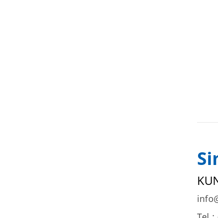
Si
KU
info
Tel.: