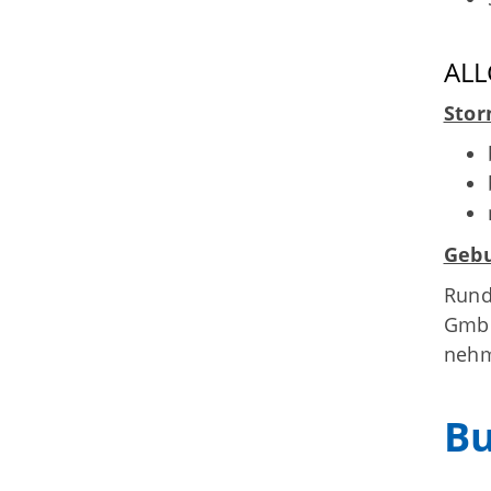
ALL
Stor
Gebu
Rund
GmbH
nehm
Bu