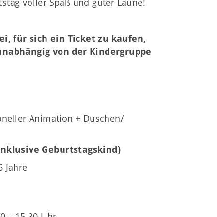
stag voller Spaß und guter Laune!
Deine Mitgliedschaft
Deine Buchung
Anfahrt zum SCS
ei, für sich ein Ticket zu kaufen,
 unabhängig von der Kindergruppe
oneller Animation + Duschen/
r inklusive Geburtstagskind)
 Jahre
00 – 15.30 Uhr