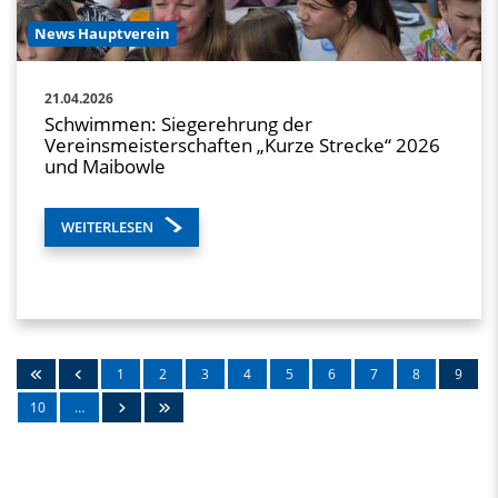
News Hauptverein
21.04.2026
Schwimmen: Siegerehrung der
Vereinsmeisterschaften „Kurze Strecke“ 2026
und Maibowle
WEITERLESEN
1
2
3
4
5
6
7
8
9
10
…