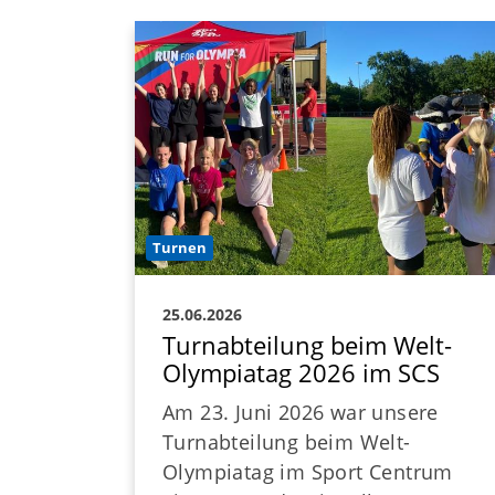
Sport Club Siemensstadt Berlin e.V
Buolstr. 14
13629 Berlin
+49 (0) 30 38002-40
info@scs-berlin.de
Turnen
25.06.2026
Turnabteilung beim Welt-
Olympiatag 2026 im SCS
Am 23. Juni 2026 war unsere
Turnabteilung beim Welt-
Olympiatag im Sport Centrum