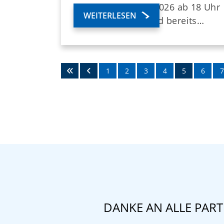
Freitag, den 26.06.2026 ab 18 Uhr
WEITERLESEN
für Erwachsene (und bereits…
1
2
3
4
5
6
7
DANKE AN ALLE PAR