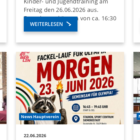
Kinder- und Jugendtraining am
Freitag den 26.06.2026 aus.
Erwachsene können von ca. 16:30
WEITERLESEN
Uhr - 21 Uhr tra…
News Hauptverein
22.06.2026