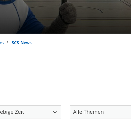
ws
SCS-News
Unser Verein
S