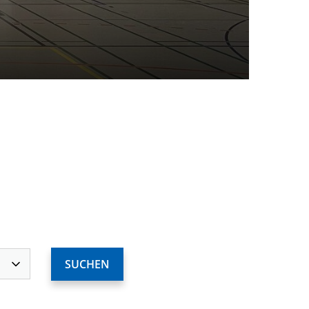
ervices
Deine Mitgliedschaft
Deine Buchung
Anfahrt zum SCS