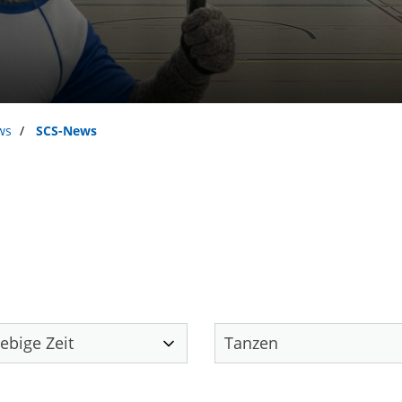
ws
SCS-News
Unser Verein
S
.
Öffnungszeiten
Das sind wir
News
Sportcentrum