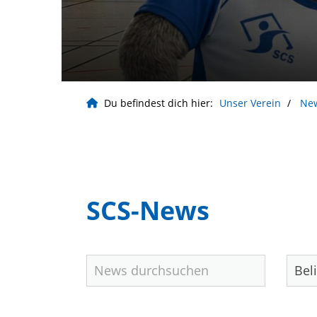
Du befindest dich hier:
Unser Verein
Ne
Geschäftsstelle
SCS-News
Sport Club Siemensstadt Berlin e.V
Buolstr. 14
13629 Berlin
+49 (0) 30 38002-40
info@scs-berlin.de