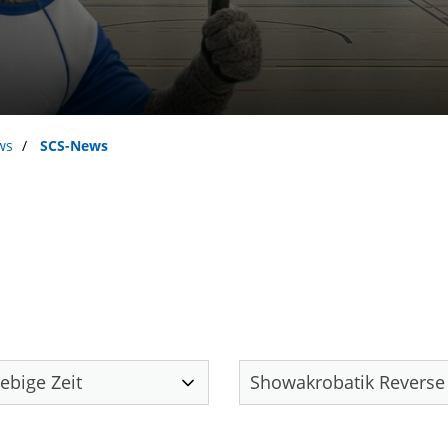
ws
SCS-News
Unser Verein
S
.
Öffnungszeiten
Das sind wir
News
Sportcentrum