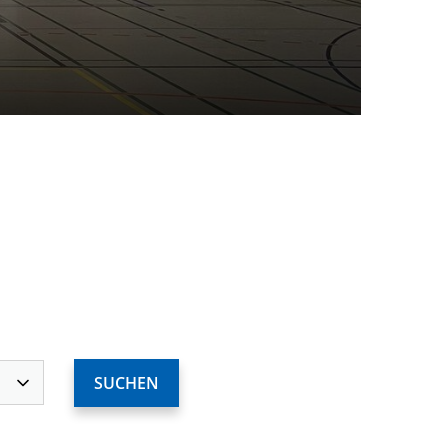
ervices
Deine Mitgliedschaft
Deine Buchung
Anfahrt zum SCS