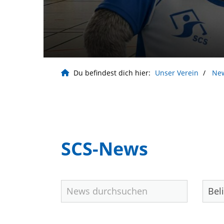
Du befindest dich hier:
Unser Verein
Ne
Geschäftsstelle
Sport Club Siemensstadt Berlin e.V
Buolstr. 14
SCS-News
13629 Berlin
+49 (0) 30 38002-40
info@scs-berlin.de