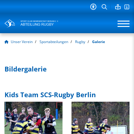
Unser Verein
Sportabteilungen
Rugby
Galerie
Bildergalerie
Kids Team SCS-Rugby Berlin