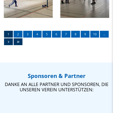
1
2
3
4
5
6
7
8
9
10
…
Sponsoren & Partner
DANKE AN ALLE PARTNER UND SPONSOREN, DIE
UNSEREN VEREIN UNTERSTÜTZEN: