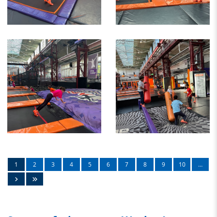
1
2
3
4
5
6
7
8
9
10
…