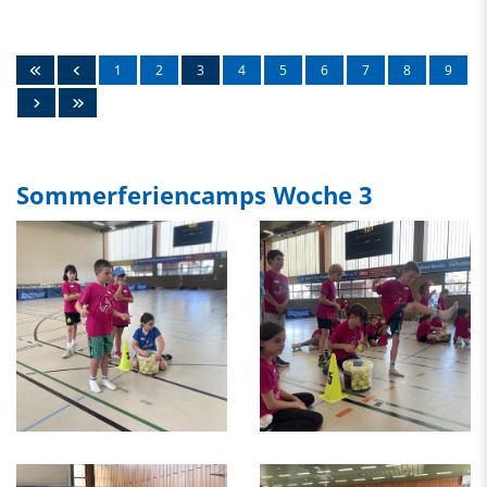
1
2
3
4
5
6
7
8
9
Sommerferiencamps Woche 3