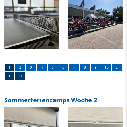
1
2
3
4
5
6
7
8
9
10
…
Sommerferiencamps Woche 2