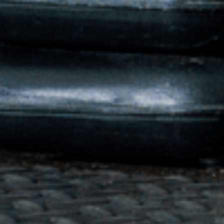
.
Öffnungszeiten
Das sind wir
News
Sportcentrum