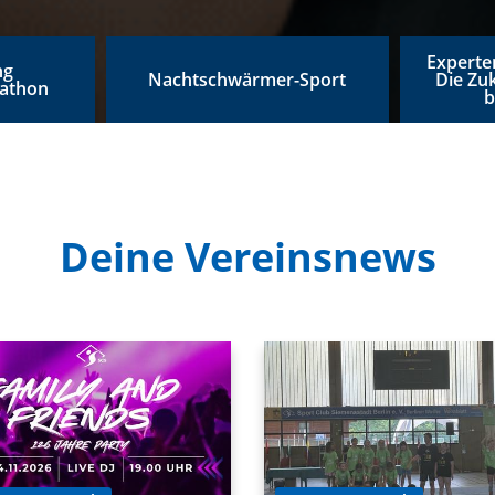
Experte
ng
Nachtschwärmer-Sport
Die Zu
athon
b
Deine Vereinsnews