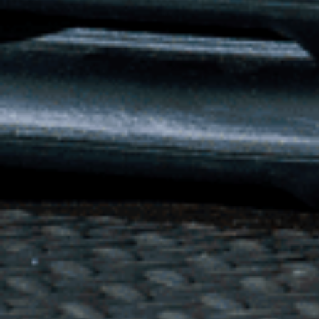
Sport Club Siemensstadt Berlin e.V
Buolstr. 14
13629 Berlin
+49 (0) 30 38002-40
info@scs-berlin.de