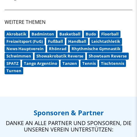
WEITERE THEMEN
Akrobatik
Badminton
Basketball
Budo
Floorball
Freizeitsport (FuG)
Fußball
Handball
Leichtathletik
News Hauptverein
Rhönrad
Rhythmische Gymnastik
Schwimmen
Showakrobatik Reverse
Showteam Reverse
SPATZ
Tango Argentino
Tanzen
Tennis
Tischtennis
Turnen
Sponsoren & Partner
DANKE AN ALLE PARTNER UND SPONSOREN, DIE
UNSEREN VEREIN UNTERSTÜTZEN: