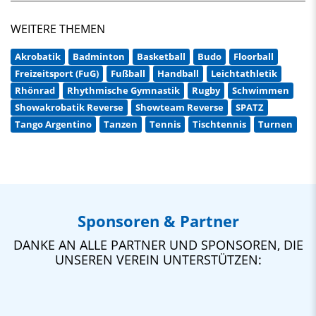
WEITERE THEMEN
Akrobatik
Badminton
Basketball
Budo
Floorball
Freizeitsport (FuG)
Fußball
Handball
Leichtathletik
Rhönrad
Rhythmische Gymnastik
Rugby
Schwimmen
Showakrobatik Reverse
Showteam Reverse
SPATZ
Tango Argentino
Tanzen
Tennis
Tischtennis
Turnen
Sponsoren & Partner
DANKE AN ALLE PARTNER UND SPONSOREN, DIE
UNSEREN VEREIN UNTERSTÜTZEN: