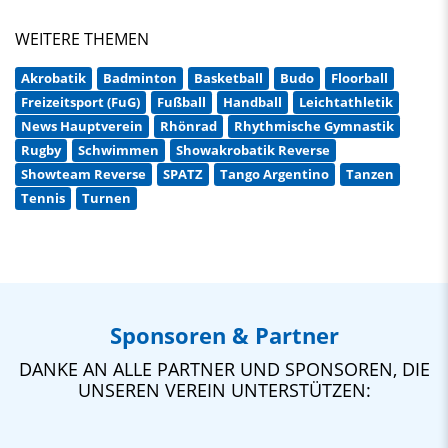
WEITERE THEMEN
Akrobatik
Badminton
Basketball
Budo
Floorball
Freizeitsport (FuG)
Fußball
Handball
Leichtathletik
News Hauptverein
Rhönrad
Rhythmische Gymnastik
Rugby
Schwimmen
Showakrobatik Reverse
Showteam Reverse
SPATZ
Tango Argentino
Tanzen
Tennis
Turnen
Sponsoren & Partner
DANKE AN ALLE PARTNER UND SPONSOREN, DIE
UNSEREN VEREIN UNTERSTÜTZEN: