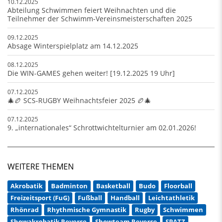
10.12.2025
Abteilung Schwimmen feiert Weihnachten und die
Teilnehmer der Schwimm-Vereinsmeisterschaften 2025
09.12.2025
Absage Winterspielplatz am 14.12.2025
08.12.2025
Die WIN-GAMES gehen weiter! [19.12.2025 19 Uhr]
07.12.2025
🎄🏉 SCS-RUGBY Weihnachtsfeier 2025 🏉🎄
07.12.2025
9. „internationales“ Schrottwichtelturnier am 02.01.2026!
WEITERE THEMEN
Akrobatik
Badminton
Basketball
Budo
Floorball
Freizeitsport (FuG)
Fußball
Handball
Leichtathletik
Rhönrad
Rhythmische Gymnastik
Rugby
Schwimmen
Showakrobatik Reverse
Showteam Reverse
SPATZ