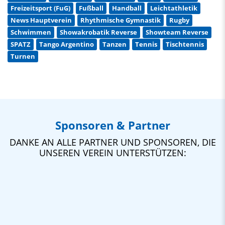
Freizeitsport (FuG)
Fußball
Handball
Leichtathletik
News Hauptverein
Rhythmische Gymnastik
Rugby
Schwimmen
Showakrobatik Reverse
Showteam Reverse
SPATZ
Tango Argentino
Tanzen
Tennis
Tischtennis
Turnen
Sponsoren & Partner
DANKE AN ALLE PARTNER UND SPONSOREN, DIE
UNSEREN VEREIN UNTERSTÜTZEN: