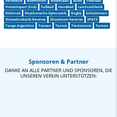
Akrobatik
Badminton
Basketball
Budo
Floorball
Freizeitsport (FuG)
Fußball
Handball
Leichtathletik
Rhönrad
Rhythmische Gymnastik
Rugby
Schwimmen
Showakrobatik Reverse
Showteam Reverse
SPATZ
Tango Argentino
Tanzen
Tennis
Tischtennis
Turnen
Sponsoren & Partner
DANKE AN ALLE PARTNER UND SPONSOREN, DIE
UNSEREN VEREIN UNTERSTÜTZEN: