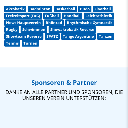
Akrobatik
Badminton
Basketball
Budo
Floorball
Freizeitsport (FuG)
Fußball
Handball
Leichtathletik
News Hauptverein
Rhönrad
Rhythmische Gymnastik
Rugby
Schwimmen
Showakrobatik Reverse
Showteam Reverse
SPATZ
Tango Argentino
Tanzen
Tennis
Turnen
Sponsoren & Partner
DANKE AN ALLE PARTNER UND SPONSOREN, DIE
UNSEREN VEREIN UNTERSTÜTZEN: