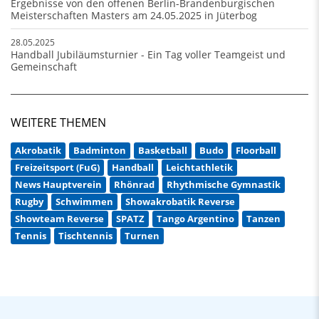
Ergebnisse von den offenen Berlin-Brandenburgischen
Meisterschaften Masters am 24.05.2025 in Jüterbog
28.05.2025
Handball Jubiläumsturnier - Ein Tag voller Teamgeist und
Gemeinschaft
WEITERE THEMEN
Akrobatik
Badminton
Basketball
Budo
Floorball
Freizeitsport (FuG)
Handball
Leichtathletik
News Hauptverein
Rhönrad
Rhythmische Gymnastik
Rugby
Schwimmen
Showakrobatik Reverse
Showteam Reverse
SPATZ
Tango Argentino
Tanzen
Tennis
Tischtennis
Turnen