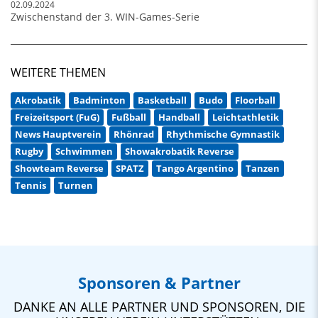
02.09.2024
Zwischenstand der 3. WIN-Games-Serie
WEITERE THEMEN
Akrobatik
Badminton
Basketball
Budo
Floorball
Freizeitsport (FuG)
Fußball
Handball
Leichtathletik
News Hauptverein
Rhönrad
Rhythmische Gymnastik
Rugby
Schwimmen
Showakrobatik Reverse
Showteam Reverse
SPATZ
Tango Argentino
Tanzen
Tennis
Turnen
Sponsoren & Partner
DANKE AN ALLE PARTNER UND SPONSOREN, DIE