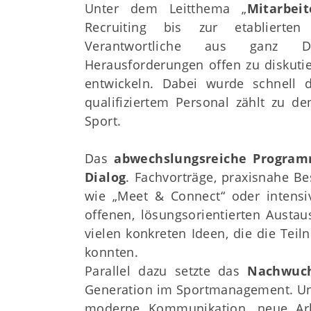
Unter dem Leitthema „
Mitarbei
Recruiting bis zur etablierte
Verantwortliche aus ganz D
Herausforderungen offen zu diskuti
entwickeln. Dabei wurde schnell
qualifiziertem Personal zählt zu de
Sport.
Das
abwechslungsreiche Progra
Dialog
. Fachvorträge, praxisnahe Be
wie „Meet & Connect“ oder intensi
offenen, lösungsorientierten Austa
vielen konkreten Ideen, die die Tei
konnten.
Parallel dazu setzte das
Nachwuc
Generation im Sportmanagement. Unt
moderne Kommunikation, neue Arb