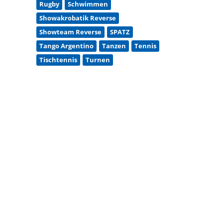
Rugby
Schwimmen
Showakrobatik Reverse
Showteam Reverse
SPATZ
Tango Argentino
Tanzen
Tennis
Tischtennis
Turnen