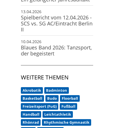
13.04.2026
Spielbericht vom 12.04.2026 -
SCS vs. SG AC/Eintracht Berlin
II
10.04.2026
Blaues Band 2026: Tanzsport,
der begeistert
WEITERE THEMEN
Akrobatik
Badminton
Basketball
Budo
Floorball
Freizeitsport (FuG)
Fußball
Handball
Leichtathletik
Rhönrad
Rhythmische Gymnastik