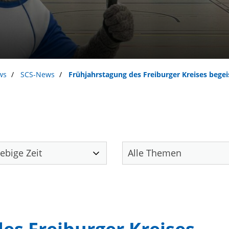
ws
SCS-News
Frühjahrstagung des Freiburger Kreises begei
Unser Verein
S