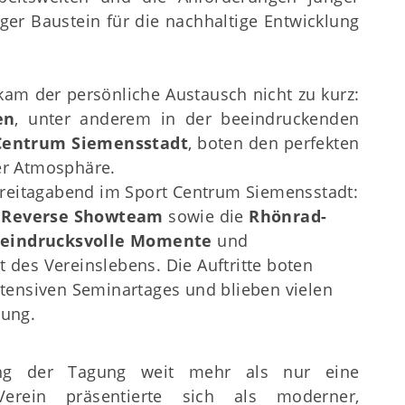
ger Baustein für die nachhaltige Entwicklung
 kam der persönliche Austausch nicht zu kurz:
en
, unter anderem in der beeindruckenden
Centrum Siemensstadt
, boten den perfekten
er Atmosphäre.
Freitagabend im Sport Centrum Siemensstadt:
s
Reverse Showteam
sowie die
Rhönrad-
r
eindrucksvolle Momente
und
ät des Vereinslebens. Die Auftritte boten
tensiven Seminartages und blieben vielen
rung.
ng der Tagung weit mehr als nur eine
Verein präsentierte sich als moderner,