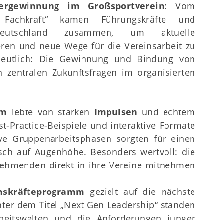
tergewinnung im Großsportverein
: Vom
n Fachkraft“ kamen Führungskräfte und
eutschland zusammen, um aktuelle
eren und neue Wege für die Vereinsarbeit zu
 deutlich: Die Gewinnung und Bindung von
n zentralen Zukunftsfragen im organisierten
mm
lebte von starken
Impulsen
und echtem
st-Practice-Beispiele und interaktive Formate
ve Gruppenarbeitsphasen sorgten für einen
usch auf Augenhöhe. Besonders wertvoll: die
lnehmenden direkt in ihre Vereine mitnehmen
hskräfteprogramm
gezielt auf die nächste
er dem Titel „Next Gen Leadership“ standen
eitswelten und die Anforderungen junger