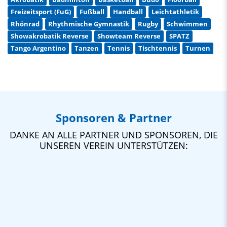
Freizeitsport (FuG)
Fußball
Handball
Leichtathletik
Rhönrad
Rhythmische Gymnastik
Rugby
Schwimmen
Showakrobatik Reverse
Showteam Reverse
SPATZ
Tango Argentino
Tanzen
Tennis
Tischtennis
Turnen
Sponsoren & Partner
DANKE AN ALLE PARTNER UND SPONSOREN, DIE
UNSEREN VEREIN UNTERSTÜTZEN: