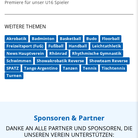
Premiere für unser U16 Spieler
WEITERE THEMEN
Akrobatik
Badminton
Basketball
Budo
Floorball
Freizeitsport (FuG)
Fußball
Handball
Leichtathletik
News Hauptverein
Rhönrad
Rhythmische Gymnastik
Schwimmen
Showakrobatik Reverse
Showteam Reverse
SPATZ
Tango Argentino
Tanzen
Tennis
Tischtennis
Turnen
Sponsoren & Partner
DANKE AN ALLE PARTNER UND SPONSOREN, DIE
UNSEREN VEREIN UNTERSTÜTZEN: