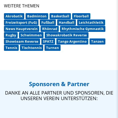
WEITERE THEMEN
Akrobatik
Badminton
Basketball
Floorball
Freizeitsport (FuG)
Fußball
Handball
Leichtathletik
News Hauptverein
Rhönrad
Rhythmische Gymnastik
Rugby
Schwimmen
Showakrobatik Reverse
Showteam Reverse
SPATZ
Tango Argentino
Tanzen
Tennis
Tischtennis
Turnen
Sponsoren & Partner
DANKE AN ALLE PARTNER UND SPONSOREN, DIE
UNSEREN VEREIN UNTERSTÜTZEN: