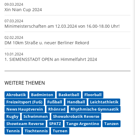
09.03.2024
Xin Nian Cup 2024
07.03.2024
Minimeisterschaften am 12.03.2024 von 16.00-18.00 Uhr!
02.02.2024
DM 10km Straße u. neuer Berliner Rekord
10.01.2024
1. SIEMENSSTADT OPEN an Himmelfahrt 2024
WEITERE THEMEN
Akrobatik
Badminton
Basketball
Floorball
Freizeitsport (FuG)
Fußball
Handball
Leichtathletik
News Hauptverein
Rhönrad
Rhythmische Gymnastik
Rugby
Schwimmen
Showakrobatik Reverse
Showteam Reverse
SPATZ
Tango Argentino
Tanzen
Tennis
Tischtennis
Turnen