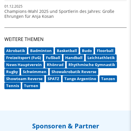
01.12.2025
Champions-Wahl 2025 und Sportlerin des Jahres: Große
Ehrungen für Anja Kosan
WEITERE THEMEN
Akrobatik
Badminton
Basketball
Budo
Floorball
Freizeitsport (FuG)
Fußball
Handball
Leichtathletik
News Hauptverein
Rhönrad
Rhythmische Gymnastik
Rugby
Schwimmen
Showakrobatik Reverse
Showteam Reverse
SPATZ
Tango Argentino
Tanzen
Tennis
Turnen
Sponsoren & Partner