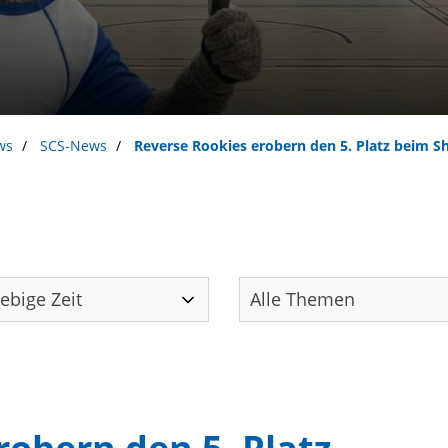
ws
SCS-News
Reverse Rookies erobern den 5. Platz beim S
Unser Verein
S