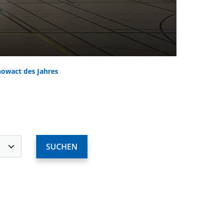
howact des Jahres
ervices