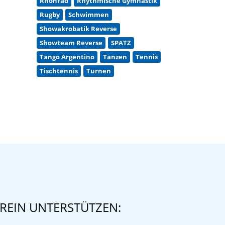
Rhönrad
Rhythmische Gymnastik
Rugby
Schwimmen
Showakrobatik Reverse
Showteam Reverse
SPATZ
Tango Argentino
Tanzen
Tennis
Tischtennis
Turnen
REIN UNTERSTÜTZEN: