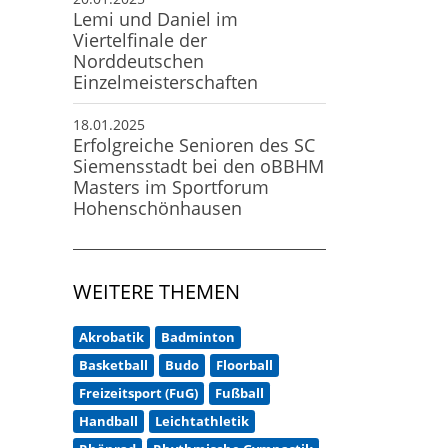
Lemi und Daniel im
Viertelfinale der
Norddeutschen
Einzelmeisterschaften
18.01.2025
Erfolgreiche Senioren des SC
Siemensstadt bei den oBBHM
Masters im Sportforum
Hohenschönhausen
WEITERE THEMEN
Akrobatik
Badminton
Basketball
Budo
Floorball
Freizeitsport (FuG)
Fußball
Handball
Leichtathletik