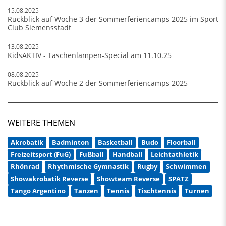
15.08.2025
Rückblick auf Woche 3 der Sommerferiencamps 2025 im Sport
Club Siemensstadt
13.08.2025
KidsAKTIV - Taschenlampen-Special am 11.10.25
08.08.2025
Rückblick auf Woche 2 der Sommerferiencamps 2025
WEITERE THEMEN
Akrobatik
Badminton
Basketball
Budo
Floorball
Freizeitsport (FuG)
Fußball
Handball
Leichtathletik
Rhönrad
Rhythmische Gymnastik
Rugby
Schwimmen
Showakrobatik Reverse
Showteam Reverse
SPATZ
Tango Argentino
Tanzen
Tennis
Tischtennis
Turnen