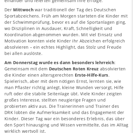
einander und feierten gemeinsam ihre Erfolge.
Der
Mittwoch
war traditionell der Tag des Deutschen
Sportabzeichens. Früh am Morgen starteten die Kinder mit
der Schwimmprüfung, bevor es auf die Sportanlagen ging,
wo Disziplinen in Ausdauer, Kraft, Schnelligkeit und
Koordination abgenommen wurden. Mit viel Einsatz und
Motivation konnten viele Kinder ihr Abzeichen erfolgreich
absolvieren – ein echtes Highlight, das Stolz und Freude
bei allen auslöste.
Am Donnerstag wurde es dann besonders lehrreich
:
Gemeinsam mit dem
Deutschen Roten Kreuz
absolvierten
die Kinder einen altersgerechten
Erste-Hilfe-Kurs
.
Spielerisch, aber mit dem nötigen Ernst, lernten sie, wie
man Pflaster richtig anlegt, kleine Wunden versorgt, Hilfe
ruft oder die stabile Seitenlage übt. Viele Kinder zeigten
großes Interesse, stellten neugierige Fragen und
probierten aktiv aus. Die Trainerinnen und Trainer des
DRK lobten die Aufmerksamkeit und das Engagement der
Kinder. Dieser Tag war ein besonderes Erlebnis, das über
den Sport hinausging und Wissen vermittelte, das im Alltag
wirklich wertvoll ist.