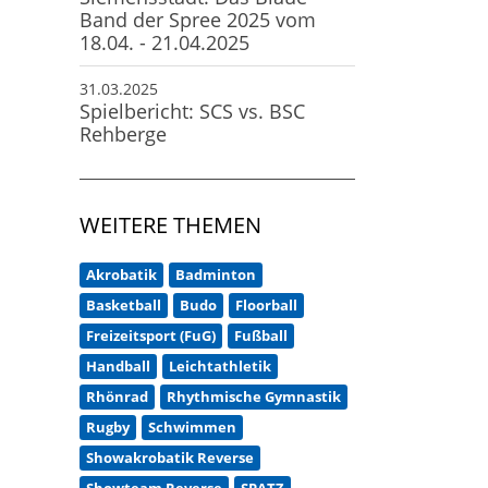
Band der Spree 2025 vom
18.04. - 21.04.2025
31.03.2025
Spielbericht: SCS vs. BSC
Rehberge
WEITERE THEMEN
Akrobatik
Badminton
Basketball
Budo
Floorball
Freizeitsport (FuG)
Fußball
Handball
Leichtathletik
Rhönrad
Rhythmische Gymnastik
Rugby
Schwimmen
Showakrobatik Reverse
Showteam Reverse
SPATZ