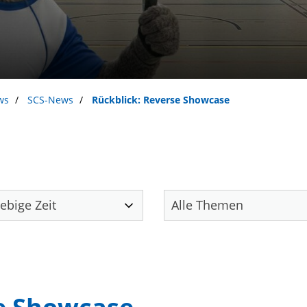
ws
SCS-News
Rückblick: Reverse Showcase
Unser Verein
S