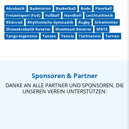
Akrobatik
Badminton
Basketball
Budo
Floorball
Freizeitsport (FuG)
Fußball
Handball
Leichtathletik
Rhönrad
Rhythmische Gymnastik
Rugby
Schwimmen
Showakrobatik Reverse
Showteam Reverse
SPATZ
Tango Argentino
Tanzen
Tennis
Tischtennis
Turnen
Sponsoren & Partner
DANKE AN ALLE PARTNER UND SPONSOREN, DIE
UNSEREN VEREIN UNTERSTÜTZEN: