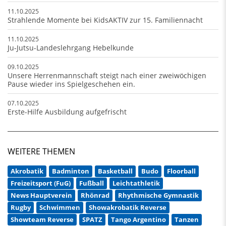
11.10.2025
Strahlende Momente bei KidsAKTIV zur 15. Familiennacht
11.10.2025
Ju-Jutsu-Landeslehrgang Hebelkunde
09.10.2025
Unsere Herrenmannschaft steigt nach einer zweiwöchigen
Pause wieder ins Spielgeschehen ein.
07.10.2025
Erste-Hilfe Ausbildung aufgefrischt
WEITERE THEMEN
Akrobatik
Badminton
Basketball
Budo
Floorball
Freizeitsport (FuG)
Fußball
Leichtathletik
News Hauptverein
Rhönrad
Rhythmische Gymnastik
Rugby
Schwimmen
Showakrobatik Reverse
Showteam Reverse
SPATZ
Tango Argentino
Tanzen