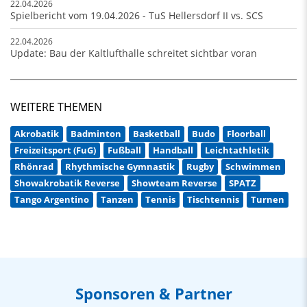
22.04.2026
Spielbericht vom 19.04.2026 - TuS Hellersdorf II vs. SCS
22.04.2026
Update: Bau der Kaltlufthalle schreitet sichtbar voran
WEITERE THEMEN
Akrobatik
Badminton
Basketball
Budo
Floorball
Freizeitsport (FuG)
Fußball
Handball
Leichtathletik
Rhönrad
Rhythmische Gymnastik
Rugby
Schwimmen
Showakrobatik Reverse
Showteam Reverse
SPATZ
Tango Argentino
Tanzen
Tennis
Tischtennis
Turnen
Sponsoren & Partner