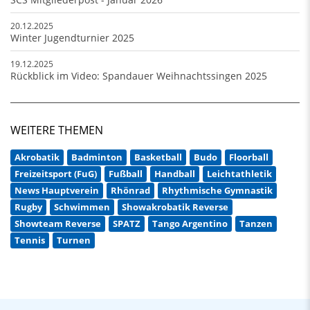
20.12.2025
Winter Jugendturnier 2025
19.12.2025
Rückblick im Video: Spandauer Weihnachtssingen 2025
WEITERE THEMEN
Akrobatik
Badminton
Basketball
Budo
Floorball
Freizeitsport (FuG)
Fußball
Handball
Leichtathletik
News Hauptverein
Rhönrad
Rhythmische Gymnastik
Rugby
Schwimmen
Showakrobatik Reverse
Showteam Reverse
SPATZ
Tango Argentino
Tanzen
Tennis
Turnen