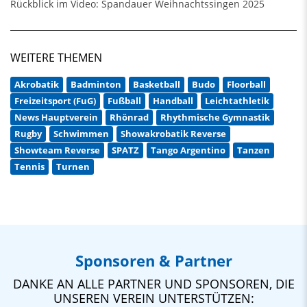
Rückblick im Video: Spandauer Weihnachtssingen 2025
WEITERE THEMEN
Akrobatik
Badminton
Basketball
Budo
Floorball
Freizeitsport (FuG)
Fußball
Handball
Leichtathletik
News Hauptverein
Rhönrad
Rhythmische Gymnastik
Rugby
Schwimmen
Showakrobatik Reverse
Showteam Reverse
SPATZ
Tango Argentino
Tanzen
Tennis
Turnen
Sponsoren & Partner
DANKE AN ALLE PARTNER UND SPONSOREN, DIE
UNSEREN VEREIN UNTERSTÜTZEN: