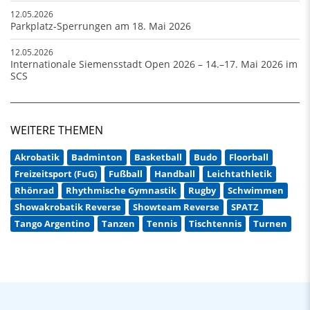
12.05.2026
Parkplatz-Sperrungen am 18. Mai 2026
12.05.2026
Internationale Siemensstadt Open 2026 – 14.–17. Mai 2026 im
SCS
WEITERE THEMEN
Akrobatik
Badminton
Basketball
Budo
Floorball
Freizeitsport (FuG)
Fußball
Handball
Leichtathletik
Rhönrad
Rhythmische Gymnastik
Rugby
Schwimmen
Showakrobatik Reverse
Showteam Reverse
SPATZ
Tango Argentino
Tanzen
Tennis
Tischtennis
Turnen