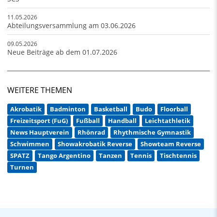
11.05.2026
Abteilungsversammlung am 03.06.2026
09.05.2026
Neue Beiträge ab dem 01.07.2026
WEITERE THEMEN
Akrobatik
Badminton
Basketball
Budo
Floorball
Freizeitsport (FuG)
Fußball
Handball
Leichtathletik
News Hauptverein
Rhönrad
Rhythmische Gymnastik
Schwimmen
Showakrobatik Reverse
Showteam Reverse
SPATZ
Tango Argentino
Tanzen
Tennis
Tischtennis
Turnen